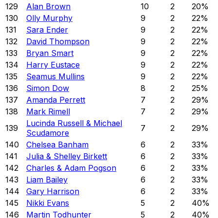
129
Alan Brown
10
2
20
%
130
Olly Murphy
9
2
22
%
131
Sara Ender
9
2
22
%
132
David Thompson
9
2
22
%
133
Bryan Smart
9
2
22
%
134
Harry Eustace
9
2
22
%
135
Seamus Mullins
9
2
22
%
136
Simon Dow
8
2
25
%
137
Amanda Perrett
7
2
29
%
138
Mark Rimell
7
2
29
%
Lucinda Russell & Michael
139
7
2
29
%
Scudamore
140
Chelsea Banham
6
2
33
%
141
Julia & Shelley Birkett
6
2
33
%
142
Charles & Adam Pogson
6
2
33
%
143
Liam Bailey
6
2
33
%
144
Gary Harrison
6
2
33
%
145
Nikki Evans
5
2
40
%
146
Martin Todhunter
5
2
40
%