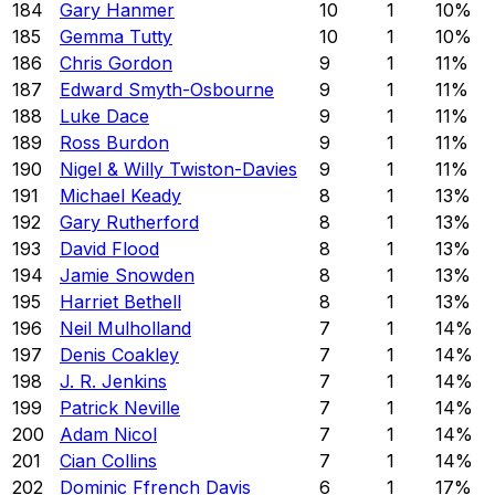
184
Gary Hanmer
10
1
10
%
185
Gemma Tutty
10
1
10
%
186
Chris Gordon
9
1
11
%
187
Edward Smyth-Osbourne
9
1
11
%
188
Luke Dace
9
1
11
%
189
Ross Burdon
9
1
11
%
190
Nigel & Willy Twiston-Davies
9
1
11
%
191
Michael Keady
8
1
13
%
192
Gary Rutherford
8
1
13
%
193
David Flood
8
1
13
%
194
Jamie Snowden
8
1
13
%
195
Harriet Bethell
8
1
13
%
196
Neil Mulholland
7
1
14
%
197
Denis Coakley
7
1
14
%
198
J. R. Jenkins
7
1
14
%
199
Patrick Neville
7
1
14
%
200
Adam Nicol
7
1
14
%
201
Cian Collins
7
1
14
%
202
Dominic Ffrench Davis
6
1
17
%