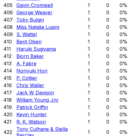
405
Gavin Cromwell
1
0
0
%
406
George Weaver
1
0
0
%
407
Toby Bulgin
1
0
0
%
408
Miss Natalia Lupini
1
0
0
%
409
S. Wattel
1
0
0
%
410
Bent Olsen
1
0
0
%
411
Haruki Sugiyama
1
0
0
%
412
Bjorn Baker
1
0
0
%
413
A. Fabre
1
0
0
%
414
Noriyuki Hori
1
0
0
%
415
P. Cottier
1
0
0
%
416
Chris Waller
1
0
0
%
417
Jack W Davison
1
0
0
%
418
William Young Jnr
1
0
0
%
419
Patrick Griffin
1
0
0
%
420
Kevin Hunter
1
0
0
%
421
R. K. Watson
1
0
0
%
Tony Culhane & Stella
422
1
0
0
%
Barclay