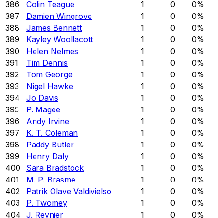
386
Colin Teague
1
0
0
%
387
Damien Wingrove
1
0
0
%
388
James Bennett
1
0
0
%
389
Kayley Woollacott
1
0
0
%
390
Helen Nelmes
1
0
0
%
391
Tim Dennis
1
0
0
%
392
Tom George
1
0
0
%
393
Nigel Hawke
1
0
0
%
394
Jo Davis
1
0
0
%
395
P. Magee
1
0
0
%
396
Andy Irvine
1
0
0
%
397
K. T. Coleman
1
0
0
%
398
Paddy Butler
1
0
0
%
399
Henry Daly
1
0
0
%
400
Sara Bradstock
1
0
0
%
401
M. P. Brasme
1
0
0
%
402
Patrik Olave Valdivielso
1
0
0
%
403
P. Twomey
1
0
0
%
404
J. Reynier
1
0
0
%