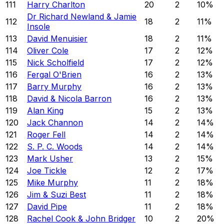
111
Harry Charlton
20
2
10
%
Dr Richard Newland & Jamie
112
18
2
11
%
Insole
113
David Menuisier
18
2
11
%
114
Oliver Cole
17
2
12
%
115
Nick Scholfield
17
2
12
%
116
Fergal O'Brien
16
2
13
%
117
Barry Murphy
16
2
13
%
118
David & Nicola Barron
16
2
13
%
119
Alan King
15
2
13
%
120
Jack Channon
14
2
14
%
121
Roger Fell
14
2
14
%
122
S. P. C. Woods
14
2
14
%
123
Mark Usher
13
2
15
%
124
Joe Tickle
12
2
17
%
125
Mike Murphy
11
2
18
%
126
Jim & Suzi Best
11
2
18
%
127
David Pipe
11
2
18
%
128
Rachel Cook & John Bridger
10
2
20
%