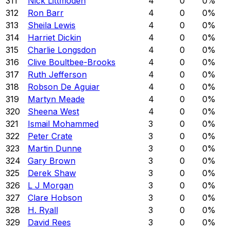
311
Nick Littmoden
4
0
0
%
312
Ron Barr
4
0
0
%
313
Sheila Lewis
4
0
0
%
314
Harriet Dickin
4
0
0
%
315
Charlie Longsdon
4
0
0
%
316
Clive Boultbee-Brooks
4
0
0
%
317
Ruth Jefferson
4
0
0
%
318
Robson De Aguiar
4
0
0
%
319
Martyn Meade
4
0
0
%
320
Sheena West
4
0
0
%
321
Ismail Mohammed
3
0
0
%
322
Peter Crate
3
0
0
%
323
Martin Dunne
3
0
0
%
324
Gary Brown
3
0
0
%
325
Derek Shaw
3
0
0
%
326
L J Morgan
3
0
0
%
327
Clare Hobson
3
0
0
%
328
H. Ryall
3
0
0
%
329
David Rees
3
0
0
%