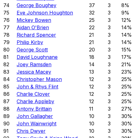
74
George Boughey
37
3
8
%
75
Eve Johnson Houghton
32
3
9
%
76
Mickey Bowen
25
3
12
%
77
Aidan O'Brien
22
3
14
%
78
Richard Spencer
21
3
14
%
79
Philip Kirby
21
3
14
%
80
George Scott
20
3
15
%
81
David Loughnane
18
3
17
%
82
Joey Ramsden
14
3
21
%
83
Jessica Macey
13
3
23
%
84
Christopher Mason
12
3
25
%
85
John & Rhys Flint
12
3
25
%
86
Charlie Clover
12
3
25
%
87
Charlie Appleby
12
3
25
%
88
Antony Brittain
11
3
27
%
89
John Gallagher
10
3
30
%
90
John Wainwright
10
3
30
%
91
Chris Dwyer
10
3
30
%