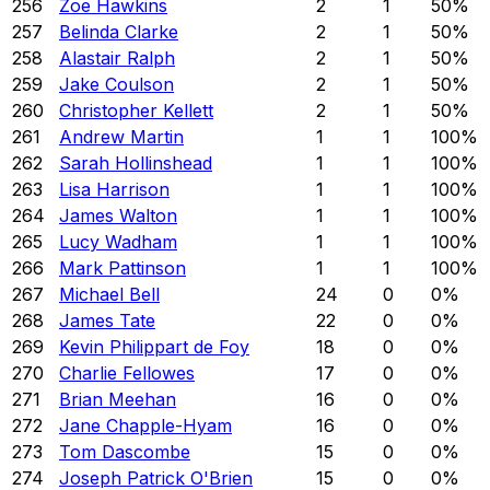
256
Zoe Hawkins
2
1
50
%
257
Belinda Clarke
2
1
50
%
258
Alastair Ralph
2
1
50
%
259
Jake Coulson
2
1
50
%
260
Christopher Kellett
2
1
50
%
261
Andrew Martin
1
1
100
%
262
Sarah Hollinshead
1
1
100
%
263
Lisa Harrison
1
1
100
%
264
James Walton
1
1
100
%
265
Lucy Wadham
1
1
100
%
266
Mark Pattinson
1
1
100
%
267
Michael Bell
24
0
0
%
268
James Tate
22
0
0
%
269
Kevin Philippart de Foy
18
0
0
%
270
Charlie Fellowes
17
0
0
%
271
Brian Meehan
16
0
0
%
272
Jane Chapple-Hyam
16
0
0
%
273
Tom Dascombe
15
0
0
%
274
Joseph Patrick O'Brien
15
0
0
%