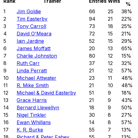
Rank
Trainer
Entries
Wins
%
1
Jim Goldie
66
25
38
%
2
Tim Easterby
94
21
22
%
3
Tony Carroll
73
18
25
%
4
David O'Meara
72
15
21
%
5
Iain Jardine
52
15
29
%
6
James Moffatt
20
13
65
%
7
Charlie Johnston
80
12
15
%
8
Ruth Carr
37
12
32
%
9
Linda Perratt
21
12
57
%
10
Michael Attwater
23
11
48
%
11
R. Mike Smith
21
10
48
%
12
Michael & David Easterby
51
9
18
%
13
Grace Harris
21
9
43
%
14
Bernard Llewellyn
18
9
50
%
15
Nigel Tinkler
30
8
27
%
16
Ewan Whillans
14
8
57
%
17
K. R. Burke
55
7
13
%
18
Richard & Peter Fahey
55
7
13
%