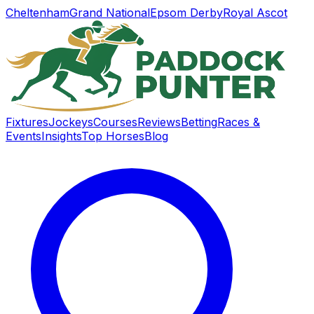
Cheltenham
Grand National
Epsom Derby
Royal Ascot
Fixtures
Jockeys
Courses
Reviews
Betting
Races &
Events
Insights
Top Horses
Blog