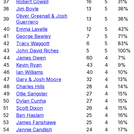
37
Robert Cowell
16
5
31
%
38
Jim Boyle
13
5
38
%
Oliver Greenall & Josh
39
13
5
38
%
Guerriero
40
Emma Lavelle
12
5
42
%
41
George Bewley
7
5
71
%
42
Tracy Waggott
6
5
83
%
43
John David Riches
5
5
100
%
44
James Owen
60
4
7
%
45
Kevin Ryan
43
4
9
%
46
Ian Williams
40
4
10
%
47
Gary & Josh Moore
32
4
13
%
48
Charles Hills
28
4
14
%
49
Ollie Sangster
27
4
15
%
50
Dylan Cunha
27
4
15
%
51
Scott Dixon
26
4
15
%
52
Ben Haslam
25
4
16
%
53
James Fanshawe
25
4
16
%
54
Jennie Candlish
24
4
17
%