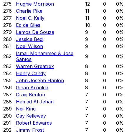
275
Hughie Morrison
12
0
0
%
276
Charlie Pike
11
0
0
%
277
Noel C. Kelly
11
0
0
%
278
Ed de Giles
10
0
0
%
279
Lemos De Souza
9
0
0
%
280
Jessica Bedi
9
0
0
%
281
Noel Wilson
9
0
0
%
Ismail Mohammed & Jose
282
9
0
0
%
Santos
283
Warren Greatrex
8
0
0
%
284
Henry Candy
8
0
0
%
285
John Joseph Hanlon
8
0
0
%
286
Gihan Arnolda
8
0
0
%
287
Craig Benton
7
0
0
%
288
Hamad Al Jehani
7
0
0
%
289
Neil King
7
0
0
%
290
Gay Kelleway
7
0
0
%
291
Robert Edwards
7
0
0
%
292
Jimmy Frost
7
0
0
%