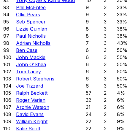
92
Tony Coyle & Kaine Wood
10
3
30
%
93
Phil McEntee
9
3
33
%
94
Ollie Pears
9
3
33
%
95
Seb Spencer
9
3
33
%
96
Lizzie Quinlan
8
3
38
%
97
Paul Nicholls
8
3
38
%
98
Adrian Nicholls
7
3
43
%
99
Ben Case
6
3
50
%
100
John Mackie
6
3
50
%
101
John O'Shea
6
3
50
%
102
Tom Lacey
6
3
50
%
103
Robert Stephens
6
3
50
%
104
Joe Tizzard
6
3
50
%
105
Ralph Beckett
57
2
4
%
106
Roger Varian
32
2
6
%
107
Archie Watson
31
2
6
%
108
David Evans
24
2
8
%
109
William Knight
22
2
9
%
110
Katie Scott
22
2
9
%