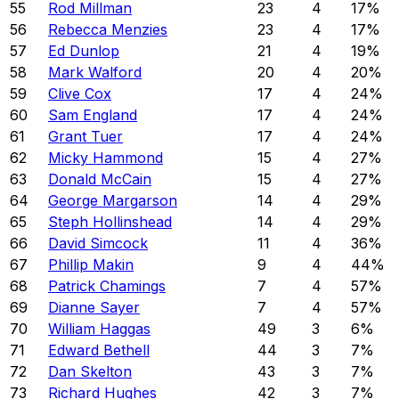
55
Rod Millman
23
4
17
%
56
Rebecca Menzies
23
4
17
%
57
Ed Dunlop
21
4
19
%
58
Mark Walford
20
4
20
%
59
Clive Cox
17
4
24
%
60
Sam England
17
4
24
%
61
Grant Tuer
17
4
24
%
62
Micky Hammond
15
4
27
%
63
Donald McCain
15
4
27
%
64
George Margarson
14
4
29
%
65
Steph Hollinshead
14
4
29
%
66
David Simcock
11
4
36
%
67
Phillip Makin
9
4
44
%
68
Patrick Chamings
7
4
57
%
69
Dianne Sayer
7
4
57
%
70
William Haggas
49
3
6
%
71
Edward Bethell
44
3
7
%
72
Dan Skelton
43
3
7
%
73
Richard Hughes
42
3
7
%