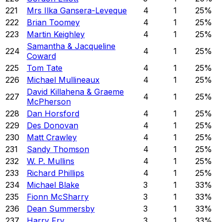
221
Mrs Ilka Gansera-Leveque
4
1
25
%
222
Brian Toomey
4
1
25
%
223
Martin Keighley
4
1
25
%
Samantha & Jacqueline
224
4
1
25
%
Coward
225
Tom Tate
4
1
25
%
226
Michael Mullineaux
4
1
25
%
David Killahena & Graeme
227
4
1
25
%
McPherson
228
Dan Horsford
4
1
25
%
229
Des Donovan
4
1
25
%
230
Matt Crawley
4
1
25
%
231
Sandy Thomson
4
1
25
%
232
W. P. Mullins
4
1
25
%
233
Richard Phillips
4
1
25
%
234
Michael Blake
3
1
33
%
235
Fionn McSharry
3
1
33
%
236
Dean Summersby
3
1
33
%
237
Harry Fry
3
1
33
%