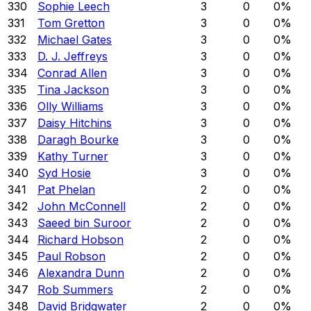
330
Sophie Leech
3
0
0
%
331
Tom Gretton
3
0
0
%
332
Michael Gates
3
0
0
%
333
D. J. Jeffreys
3
0
0
%
334
Conrad Allen
3
0
0
%
335
Tina Jackson
3
0
0
%
336
Olly Williams
3
0
0
%
337
Daisy Hitchins
3
0
0
%
338
Daragh Bourke
3
0
0
%
339
Kathy Turner
3
0
0
%
340
Syd Hosie
3
0
0
%
341
Pat Phelan
2
0
0
%
342
John McConnell
2
0
0
%
343
Saeed bin Suroor
2
0
0
%
344
Richard Hobson
2
0
0
%
345
Paul Robson
2
0
0
%
346
Alexandra Dunn
2
0
0
%
347
Rob Summers
2
0
0
%
348
David Bridgwater
2
0
0
%