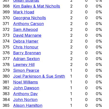
367
Gillian Boanas
2
0
0
%
368
Kim Bailey & Mat Nicholls
2
0
0
%
369
Mark Hoad
2
0
0
%
370
Georgina Nicholls
2
0
0
%
371
Anthony Carson
2
0
0
%
372
Sam Allwood
2
0
0
%
373
David Marnane
2
0
0
%
374
Debra Hamer
2
0
0
%
375
Chris Honour
2
0
0
%
376
Barry Brennan
2
0
0
%
377
Adrian Sexton
2
0
0
%
378
Lawney Hill
2
0
0
%
379
Simon Pearce
1
0
0
%
380
Joel Parkinson & Sue Smith
1
0
0
%
381
Noel Williams
1
0
0
%
382
John Dawson
1
0
0
%
383
Anthony Day
1
0
0
%
384
John Norton
1
0
0
%
385
Alison Hamilton
1
0
0
%