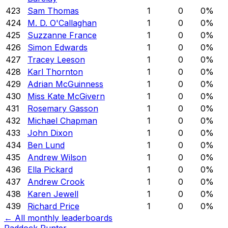
423
Sam Thomas
1
0
0
%
424
M. D. O'Callaghan
1
0
0
%
425
Suzzanne France
1
0
0
%
426
Simon Edwards
1
0
0
%
427
Tracey Leeson
1
0
0
%
428
Karl Thornton
1
0
0
%
429
Adrian McGuinness
1
0
0
%
430
Miss Kate McGivern
1
0
0
%
431
Rosemary Gasson
1
0
0
%
432
Michael Chapman
1
0
0
%
433
John Dixon
1
0
0
%
434
Ben Lund
1
0
0
%
435
Andrew Wilson
1
0
0
%
436
Ella Pickard
1
0
0
%
437
Andrew Crook
1
0
0
%
438
Karen Jewell
1
0
0
%
439
Richard Price
1
0
0
%
← All monthly leaderboards
Paddock Punter