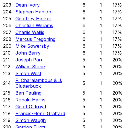
203
Dean Ivory
6
1
17
%
204
Stephen Hanlon
6
1
17
%
205
Geoffrey Harker
6
1
17
%
206
Christian Williams
6
1
17
%
207
Charlie Wallis
6
1
17
%
208
Marcus Tregoning
6
1
17
%
209
Mike Sowersby
6
1
17
%
210
John Berry
6
1
17
%
211
Joseph Parr
5
1
20
%
212
William Stone
5
1
20
%
213
Simon West
5
1
20
%
P. Charalambous & J.
214
5
1
20
%
Clutterbuck
215
Ben Pauling
5
1
20
%
216
Ronald Harris
5
1
20
%
217
Geoff Oldroyd
5
1
20
%
218
Francis-Henri Graffard
5
1
20
%
219
Simon Waugh
5
1
20
%
220
Gordon Elliott
5
1
20
%