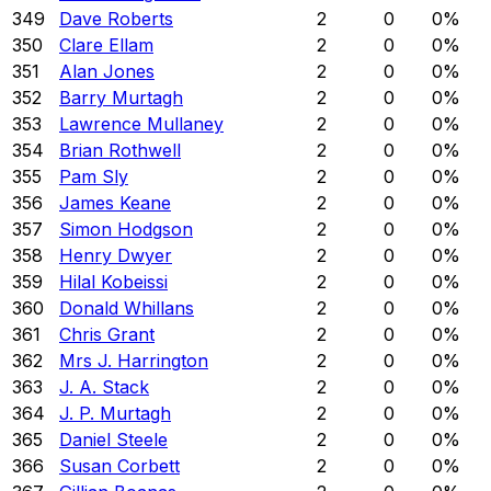
349
Dave Roberts
2
0
0
%
350
Clare Ellam
2
0
0
%
351
Alan Jones
2
0
0
%
352
Barry Murtagh
2
0
0
%
353
Lawrence Mullaney
2
0
0
%
354
Brian Rothwell
2
0
0
%
355
Pam Sly
2
0
0
%
356
James Keane
2
0
0
%
357
Simon Hodgson
2
0
0
%
358
Henry Dwyer
2
0
0
%
359
Hilal Kobeissi
2
0
0
%
360
Donald Whillans
2
0
0
%
361
Chris Grant
2
0
0
%
362
Mrs J. Harrington
2
0
0
%
363
J. A. Stack
2
0
0
%
364
J. P. Murtagh
2
0
0
%
365
Daniel Steele
2
0
0
%
366
Susan Corbett
2
0
0
%