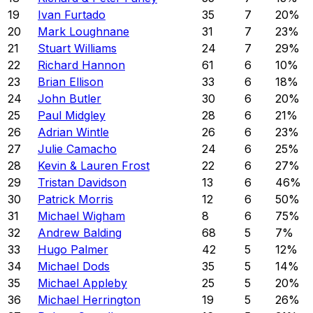
19
Ivan Furtado
35
7
20
%
20
Mark Loughnane
31
7
23
%
21
Stuart Williams
24
7
29
%
22
Richard Hannon
61
6
10
%
23
Brian Ellison
33
6
18
%
24
John Butler
30
6
20
%
25
Paul Midgley
28
6
21
%
26
Adrian Wintle
26
6
23
%
27
Julie Camacho
24
6
25
%
28
Kevin & Lauren Frost
22
6
27
%
29
Tristan Davidson
13
6
46
%
30
Patrick Morris
12
6
50
%
31
Michael Wigham
8
6
75
%
32
Andrew Balding
68
5
7
%
33
Hugo Palmer
42
5
12
%
34
Michael Dods
35
5
14
%
35
Michael Appleby
25
5
20
%
36
Michael Herrington
19
5
26
%