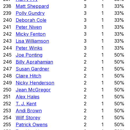
238
Matt Sheppard
3
1
33
%
239
Polly Gundry
3
1
33
%
240
Deborah Cole
3
1
33
%
241
Peter Niven
3
1
33
%
242
Micky Fenton
3
1
33
%
243
Lisa Williamson
3
1
33
%
244
Peter Winks
3
1
33
%
245
Joe Ponting
2
1
50
%
246
Billy Aprahamian
2
1
50
%
247
Susan Gardner
2
1
50
%
248
Claire Hitch
2
1
50
%
249
Nicky Henderson
2
1
50
%
250
Jean McGregor
2
1
50
%
251
Alex Hales
2
1
50
%
252
T. J. Kent
2
1
50
%
253
Andi Brown
2
1
50
%
254
Wilf Storey
2
1
50
%
255
Patrick Owens
2
1
50
%