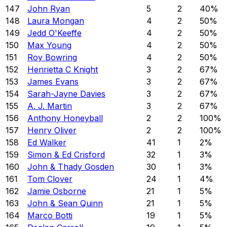
147
John Ryan
5
2
40
%
148
Laura Mongan
4
2
50
%
149
Jedd O'Keeffe
4
2
50
%
150
Max Young
4
2
50
%
151
Roy Bowring
4
2
50
%
152
Henrietta C Knight
3
2
67
%
153
James Evans
3
2
67
%
154
Sarah-Jayne Davies
3
2
67
%
155
A. J. Martin
3
2
67
%
156
Anthony Honeyball
2
2
100
%
157
Henry Oliver
2
2
100
%
158
Ed Walker
41
1
2
%
159
Simon & Ed Crisford
32
1
3
%
160
John & Thady Gosden
30
1
3
%
161
Tom Clover
24
1
4
%
162
Jamie Osborne
21
1
5
%
163
John & Sean Quinn
21
1
5
%
164
Marco Botti
19
1
5
%