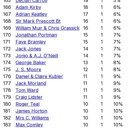
165
Declan Carroll
19
1
5
%
166
Adam Kirby
18
1
6
%
167
Adrian Keatley
17
1
6
%
168
Sir Mark Prescott Bt
16
1
6
%
169
William Muir & Chris Grassick
16
1
6
%
170
Jonathan Portman
15
1
7
%
171
Faye Bramley
15
1
7
%
172
Jack Jones
14
1
7
%
173
Jonjo & A.J. O'Neill
14
1
7
%
174
George Baker
13
1
8
%
175
J. S. Moore
12
1
8
%
176
Daniel & Claire Kubler
11
1
9
%
177
Jack Morland
11
1
9
%
178
Tom Ward
11
1
9
%
179
Craig Lidster
11
1
9
%
180
Roger Teal
10
1
10
%
181
James Horton
10
1
10
%
182
Mrs C. Williams
10
1
10
%
183
Max Comley
10
1
10
%