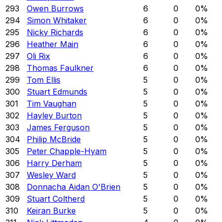
293
Owen Burrows
6
0
0
%
294
Simon Whitaker
6
0
0
%
295
Nicky Richards
6
0
0
%
296
Heather Main
6
0
0
%
297
Oli Rix
6
0
0
%
298
Thomas Faulkner
6
0
0
%
299
Tom Ellis
5
0
0
%
300
Stuart Edmunds
5
0
0
%
301
Tim Vaughan
5
0
0
%
302
Hayley Burton
5
0
0
%
303
James Ferguson
5
0
0
%
304
Philip McBride
5
0
0
%
305
Peter Chapple-Hyam
5
0
0
%
306
Harry Derham
5
0
0
%
307
Wesley Ward
5
0
0
%
308
Donnacha Aidan O'Brien
5
0
0
%
309
Stuart Coltherd
5
0
0
%
310
Keiran Burke
5
0
0
%